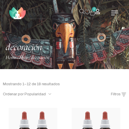
0
decoración
Home
Shop
decoración
/
/
Mostrando 1–12 de 18 resultados
Ordenar por Popularidad
Filtros