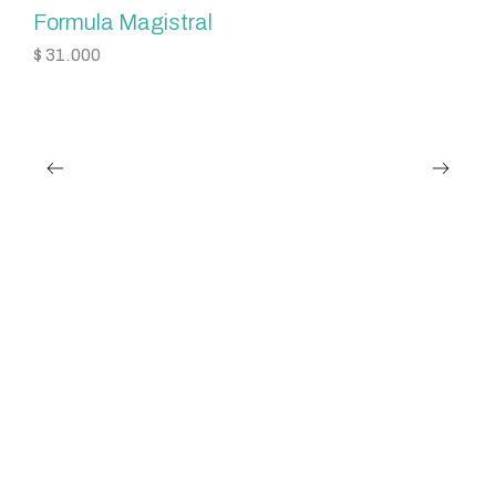
Formula Magistral
$
31.000
H
$
3