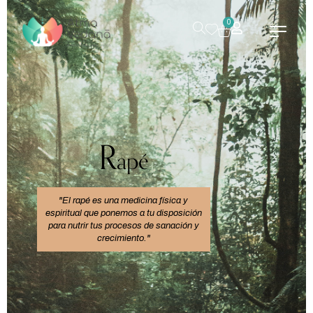
0
R
apé
"El rapé es una medicina física y
espiritual que ponemos a tu disposición
para nutrir tus procesos de sanación y
crecimiento."