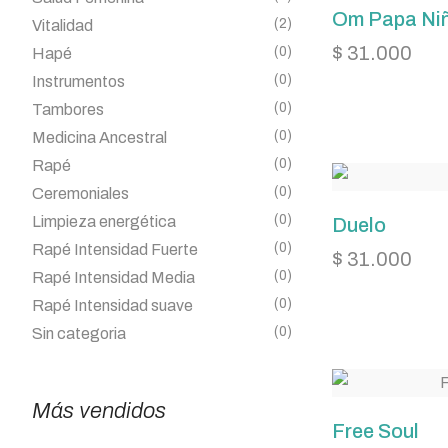
Om Papa Ni
(2)
Vitalidad
$
31.000
(0)
Hapé
(0)
Instrumentos
(0)
Tambores
(0)
Medicina Ancestral
(0)
Rapé
(0)
Ceremoniales
(0)
Limpieza energética
Duelo
(0)
Rapé Intensidad Fuerte
$
31.000
(0)
Rapé Intensidad Media
(0)
Rapé Intensidad suave
(0)
Sin categoria
Más vendidos
Free Soul