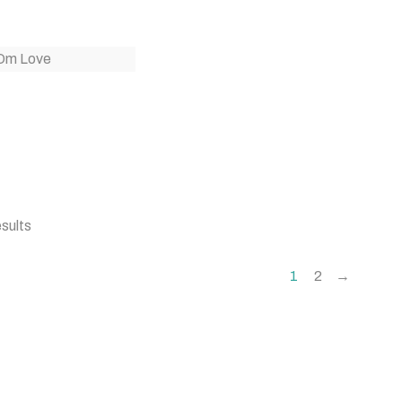
sults
1
2
→