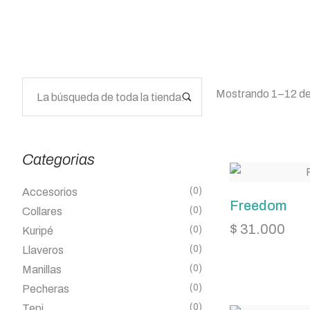
Mostrando 1–12 de
Categorias
(0)
Accesorios
Freedom
(0)
Collares
$
31.000
(0)
Kuripé
(0)
Llaveros
(0)
Manillas
(0)
Pecheras
(0)
Tepi