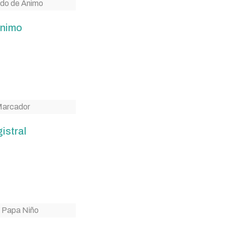
Ánimo
istral