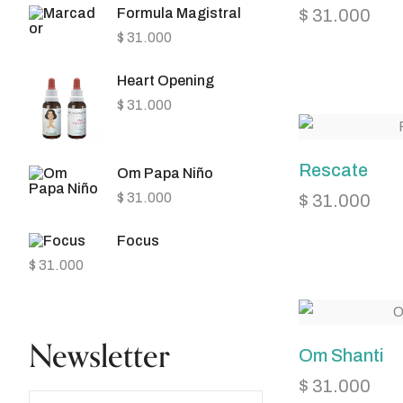
Formula Magistral
$
31.000
$
31.000
Heart Opening
$
31.000
Rescate
Om Papa Niño
$
31.000
$
31.000
Focus
$
31.000
Newsletter
Om Shanti
$
31.000