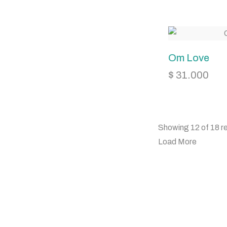
Om Love
$
31.000
Showing 12 of 18 re
Load More