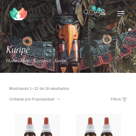
0
0
Kuripé
Home
Shop
Accesorios
Kuripé
/
/
/
Mostrando 1–12 de 18 resultados
Ordenar por Popularidad
Filtros