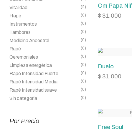
Om Papa Ni
(2)
Vitalidad
$
31.000
(0)
Hapé
(0)
Instrumentos
(0)
Tambores
(0)
Medicina Ancestral
(0)
Rapé
(0)
Ceremoniales
(0)
Limpieza energética
Duelo
(0)
Rapé Intensidad Fuerte
$
31.000
(0)
Rapé Intensidad Media
(0)
Rapé Intensidad suave
(0)
Sin categoria
Por Precio
Free Soul