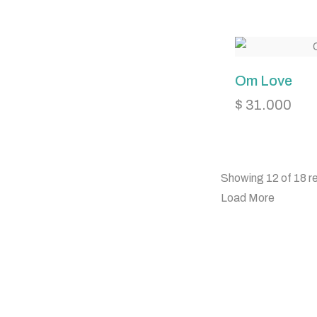
Om Love
$
31.000
Showing 12 of 18 re
Load More