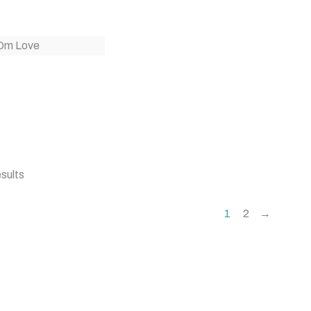
sults
1
2
→