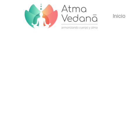
Inicio
Observación y 
Home
/
Shop
/
Esencias Florales
/
Observación y Conciencia