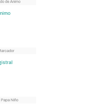
Ánimo
istral