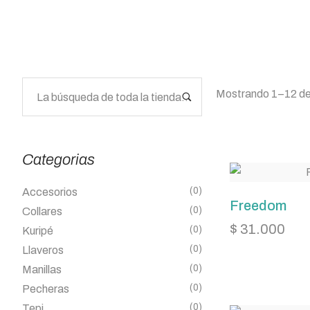
Mostrando 1–12 de
Categorias
(0)
Accesorios
Freedom
(0)
Collares
$
31.000
(0)
Kuripé
(0)
Llaveros
(0)
Manillas
(0)
Pecheras
(0)
Tepi