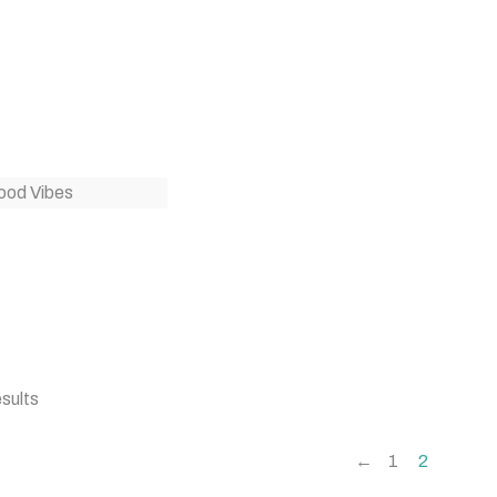
sults
←
1
2