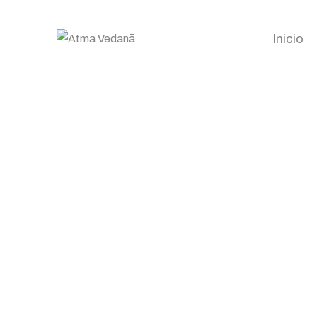
Inicio
Aceptación
Home
/
Shop
/
Esencias Florales
/
Aceptación