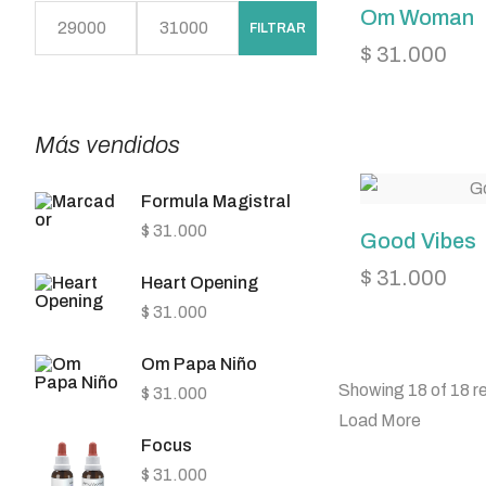
Om Woman
FILTRAR
$
31.000
Más vendidos
Formula Magistral
$
31.000
Good Vibes
$
31.000
Heart Opening
$
31.000
Om Papa Niño
Showing 18 of 18 re
$
31.000
Load More
Focus
$
31.000