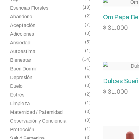
(18)
Esencias Florales
(2)
Om Papa Be
Abandono
(7)
Aceptación
$
31.000
(3)
Adicciones
(5)
Ansiedad
(1)
Autoestima
(14)
Bienestar
(1)
Buen Dormir
(5)
Depresión
Dulces Sueñ
(3)
Duelo
$
31.000
(2)
Estrés
(1)
Limpieza
(3)
Maternidad / Paternidad
(3)
Observación y Conciencia
(1)
Protección
(3)
Salud Femenina