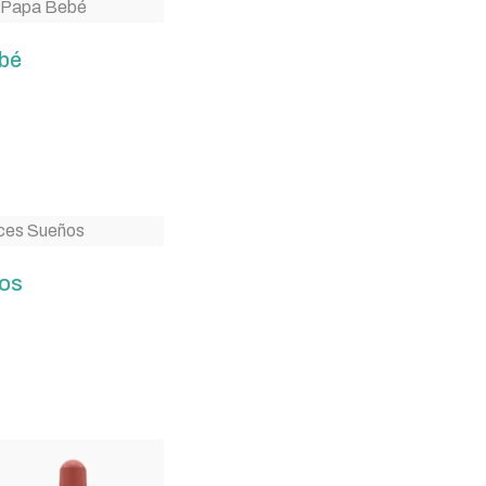
bé
os