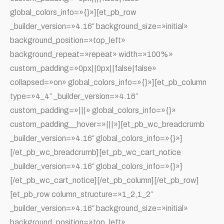
global_colors_info=»{}»][et_pb_row
_builder_version=»4.16″ background_size=»initial»
background_position=»top_left»
background_repeat=»repeat» width=»100%»
custom_padding=»0px||0px||false|false»
collapsed=»on» global_colors_info=»{}»][et_pb_column
type=»4_4″ _builder_version=»4.16″
custom_padding=»|||» global_colors_info=»{}»
custom_padding__hover=»|||»][et_pb_wc_breadcrumb
_builder_version=»4.16″ global_colors_info=»{}»]
[/et_pb_wc_breadcrumb][et_pb_wc_cart_notice
_builder_version=»4.16″ global_colors_info=»{}»]
[/et_pb_wc_cart_notice][/et_pb_column][/et_pb_row]
[et_pb_row column_structure=»1_2,1_2″
_builder_version=»4.16″ background_size=»initial»
background_position=»top_left»