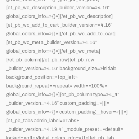
[et_pb_wc_description _builder_version=»4.16″
global_colors_info=»{}»][/et_pb_wc_description]
[et_pb_wc_add_to_cart _builder_version=»4.16″
global_colors_info=»{}»][/et_pb_wc_add_to_cart]
[et_pb_wc_meta _builder_version=»4.16″
global_colors_info=»{}»][/et_pb_wc_meta]
[/et_pb_column][/et_pb_row][et_pb_row
_builder_version=»4.16″ background_size=»initial»
background_position=»top_left»
background_repeat=»repeat» width=»100%»
global_colors_info=»{}»][et_pb_column type=»4_4″
_builder_version=»4.16″ custom_padding=»|||»
global_colors_info=»{}» custom_padding__hover=»|||»]
[et_pb_tabs admin_label=»Tabs»
_builder_version=»4.19.4″ _module_preset=»default»
locked=»off» global_colors_info=»{}»][et_pb_tab