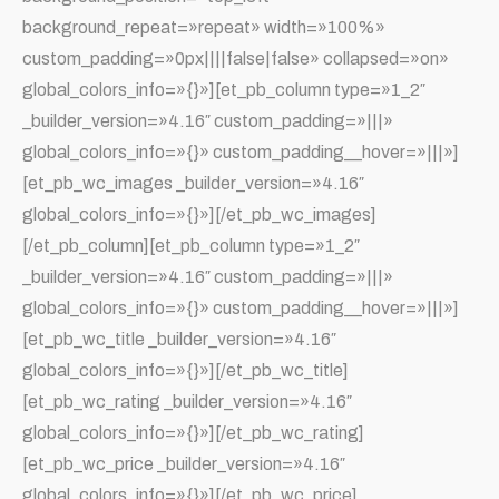
background_repeat=»repeat» width=»100%»
custom_padding=»0px||||false|false» collapsed=»on»
global_colors_info=»{}»][et_pb_column type=»1_2″
_builder_version=»4.16″ custom_padding=»|||»
global_colors_info=»{}» custom_padding__hover=»|||»]
[et_pb_wc_images _builder_version=»4.16″
global_colors_info=»{}»][/et_pb_wc_images]
[/et_pb_column][et_pb_column type=»1_2″
_builder_version=»4.16″ custom_padding=»|||»
global_colors_info=»{}» custom_padding__hover=»|||»]
[et_pb_wc_title _builder_version=»4.16″
global_colors_info=»{}»][/et_pb_wc_title]
[et_pb_wc_rating _builder_version=»4.16″
global_colors_info=»{}»][/et_pb_wc_rating]
[et_pb_wc_price _builder_version=»4.16″
global_colors_info=»{}»][/et_pb_wc_price]