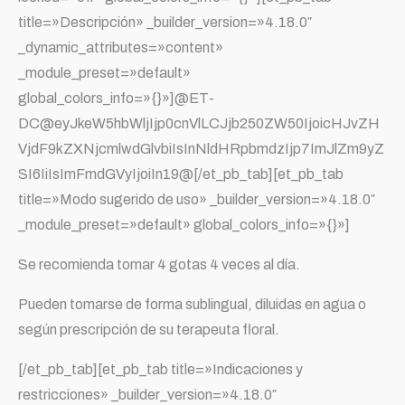
title=»Descripción» _builder_version=»4.18.0″
_dynamic_attributes=»content»
_module_preset=»default»
global_colors_info=»{}»]@ET-
DC@eyJkeW5hbWljIjp0cnVlLCJjb250ZW50IjoicHJvZH
VjdF9kZXNjcmlwdGlvbiIsInNldHRpbmdzIjp7ImJlZm9yZ
SI6IiIsImFmdGVyIjoiIn19@[/et_pb_tab][et_pb_tab
title=»Modo sugerido de uso» _builder_version=»4.18.0″
_module_preset=»default» global_colors_info=»{}»]
Se recomienda tomar 4 gotas 4 veces al día.
Pueden tomarse de forma sublingual, diluidas en agua o
según prescripción de su terapeuta floral.
[/et_pb_tab][et_pb_tab title=»Indicaciones y
restricciones» _builder_version=»4.18.0″