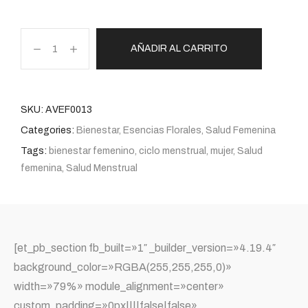
AÑADIR AL CARRITO
SKU:
AVEF0013
Categories:
Bienestar
,
Esencias Florales
,
Salud Femenina
Tags:
bienestar femenino
,
ciclo menstrual
,
mujer
,
Salud
femenina
,
Salud Menstrual
[et_pb_section fb_built=»1″ _builder_version=»4.19.4″
background_color=»RGBA(255,255,255,0)»
width=»79%» module_alignment=»center»
custom_padding=»0px||||false|false»