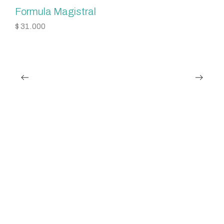
Formula Magistral
$
31.000
O
$
3