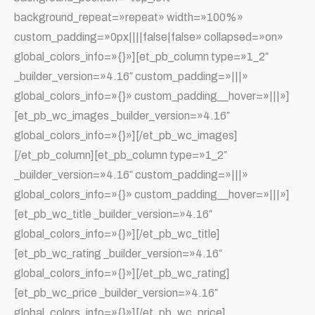
background_repeat=»repeat» width=»100%»
custom_padding=»0px||||false|false» collapsed=»on»
global_colors_info=»{}»][et_pb_column type=»1_2″
_builder_version=»4.16″ custom_padding=»|||»
global_colors_info=»{}» custom_padding__hover=»|||»]
[et_pb_wc_images _builder_version=»4.16″
global_colors_info=»{}»][/et_pb_wc_images]
[/et_pb_column][et_pb_column type=»1_2″
_builder_version=»4.16″ custom_padding=»|||»
global_colors_info=»{}» custom_padding__hover=»|||»]
[et_pb_wc_title _builder_version=»4.16″
global_colors_info=»{}»][/et_pb_wc_title]
[et_pb_wc_rating _builder_version=»4.16″
global_colors_info=»{}»][/et_pb_wc_rating]
[et_pb_wc_price _builder_version=»4.16″
global_colors_info=»{}»][/et_pb_wc_price]