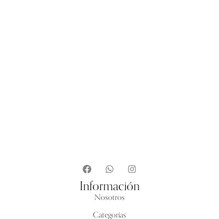
H
$
3
Información
Nosotros
Categorías