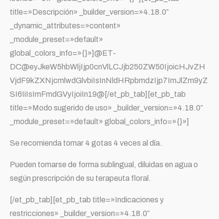
title=»Descripción» _builder_version=»4.18.0″
_dynamic_attributes=»content»
_module_preset=»default»
global_colors_info=»{}»]@ET-
DC@eyJkeW5hbWljIjp0cnVlLCJjb250ZW50IjoicHJvZH
VjdF9kZXNjcmlwdGlvbiIsInNldHRpbmdzIjp7ImJlZm9yZ
SI6IiIsImFmdGVyIjoiIn19@[/et_pb_tab][et_pb_tab
title=»Modo sugerido de uso» _builder_version=»4.18.0″
_module_preset=»default» global_colors_info=»{}»]
Se recomienda tomar 4 gotas 4 veces al día.
Pueden tomarse de forma sublingual, diluidas en agua o
según prescripción de su terapeuta floral.
[/et_pb_tab][et_pb_tab title=»Indicaciones y
restricciones» _builder_version=»4.18.0″