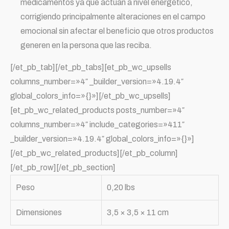
medicamentos ya que actúan a nivel energético,
corrigiendo principalmente alteraciones en el campo
emocional sin afectar el beneficio que otros productos
generen en la persona que las reciba.
[/et_pb_tab][/et_pb_tabs][et_pb_wc_upsells
columns_number=»4″ _builder_version=»4.19.4″
global_colors_info=»{}»][/et_pb_wc_upsells]
[et_pb_wc_related_products posts_number=»4″
columns_number=»4″ include_categories=»411″
_builder_version=»4.19.4″ global_colors_info=»{}»]
[/et_pb_wc_related_products][/et_pb_column]
[/et_pb_row][/et_pb_section]
Peso
0,20 lbs
Dimensiones
3,5 × 3,5 × 11 cm