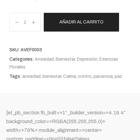
AÑADIR AL CARRITO
SKU:
AVEF0003
Categories:
Ansiedad
,
Bienestar
,
Depresión
,
Esencias
Florales
Tags:
ansiedad
,
bienestar
,
Calma
,
contro
,
paciencia
,
paz
[et_pb_section fb_built=»1″ _builder_version=»4.19.4″
background_color=»RGBA(255,255,255,0)»
width=»79%» module_alignment=»center»
custom_padding=»0px||||false|false»