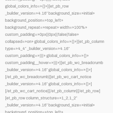
global_colors_info=»{}»][et_pb_row
_builder_version=»4.16″ background_size=»initial»
background_position=»top_left»
background_repeat=»repeat» width=»100%»
custom_padding=»0px||0px||false|false»
collapsed=»on» global_colors_info=»{}»][et_pb_column
type=»4_4″ _builder_version=»4.16″
custom_padding=»|||» global_colors_info=»{}»
custom_padding__hover=»|||»][et_pb_wc_breadcrumb
_builder_version=»4.16″ global_colors_info=»{}»]
[/et_pb_wc_breadcrumb][et_pb_wc_cart_notice
_builder_version=»4.16″ global_colors_info=»{}»]
[/et_pb_wc_cart_notice][/et_pb_column][/et_pb_row]
[et_pb_row column_structure=»1_2,1_2″
_builder_version=»4.16″ background_size=»initial»
background_position=»top_left»