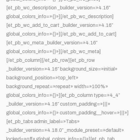
[et_pb_wc_description _builder_version=»4.16″
global_colors_info=»{}»][/et_pb_wc_description]
[et_pb_wc_add_to_cart _builder_version=»4.16″
global_colors_info=»{}»][/et_pb_wc_add_to_cart]
[et_pb_wc_meta _builder_version=»4.16″
global_colors_info=»{}»][/et_pb_wc_meta]
[/et_pb_column][/et_pb_row][et_pb_row
_builder_version=»4.16″ background_size=»initial»
background_position=»top_left»
background_repeat=»repeat» width=»100%»
global_colors_info=»{}»][et_pb_column type=»4_4″
_builder_version=»4.16″ custom_padding=»|||»
global_colors_info=»{}» custom_padding__hover=»|||»]
[et_pb_tabs admin_label=»Tabs»
_builder_version=»4.18.0″ _module_preset=»default»
locked=»off» global_colors_info=»{}»][et_pb_tab